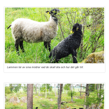
Lammen lär av sina mödrar vad de skall äta och hur det går till.