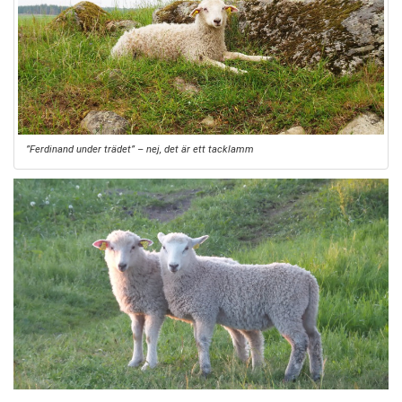
”Ferdinand under trädet” – nej, det är ett tacklamm