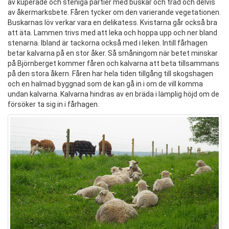
av kuperade och steniga partier med buskar och träd och delvis
av åkermarksbete. Fåren tycker om den varierande vegetationen.
Buskarnas löv verkar vara en delikatess. Kvistarna går också bra
att äta. Lammen trivs med att leka och hoppa upp och ner bland
stenarna. Ibland är tackorna också med i leken. Intill fårhagen
betar kalvarna på en stor åker. Så småningom när betet minskar
på Björnberget kommer fåren och kalvarna att beta tillsammans
på den stora åkern. Fåren har hela tiden tillgång till skogshagen
och en halmad byggnad som de kan gå in i om de vill komma
undan kalvarna. Kalvarna hindras av en bräda i lämplig höjd om de
försöker ta sig in i fårhagen.